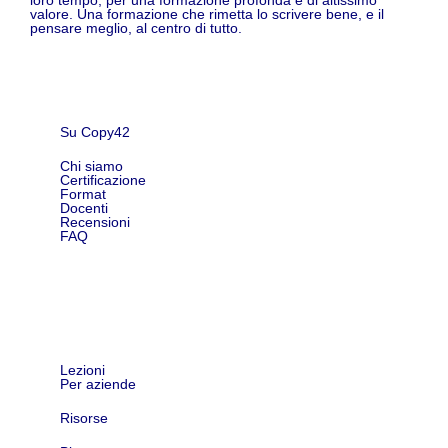
loro tempo, per una formazione profonda e di altissimo
valore. Una formazione che rimetta lo scrivere bene, e il
pensare meglio, al centro di tutto.
Su Copy42
Chi siamo
Certificazione
Format
Docenti
Recensioni
FAQ
Shop
Lezioni
Per aziende
Risorse