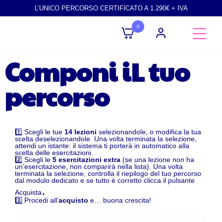
L’UNICO PERCORSO CERTIFICATO A 1.290€ + IVA
0
Componi iL tuo
percorso
1️⃣ Scegli le tue
14 lezioni
selezionandole, o modifica la tua
scelta deselezionandole. Una volta terminata la selezione,
attendi un istante: il sistema ti porterà in automatico alla
scelta delle esercitazioni.
2️⃣ Scegli le
5 esercitazioni extra
(se una lezione non ha
un’esercitazione, non comparirà nella lista). Una volta
terminata la selezione, controlla il riepilogo del tuo percorso
dal modulo dedicato e se tutto è corretto clicca il pulsante
.
Acquista
3️⃣ Procedi all’
acquisto
e… buona crescita!