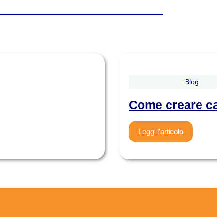
Blog
Come creare ca
Leggi l'articolo