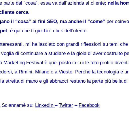
parte dal “cosa”, essa va dall’azienda al cliente;
nella hom
cliente cerca.
ngano il “cosa” ai fini SEO, ma anche il “come”
per coinvol
pet,
è qui che ti giochi il click dell’utente.
i interessanti, mi ha lasciato con grandi riflessioni su temi che
a voglia di continuare a studiare e la gioia di aver costruito pe
b Marketing Festival è quel posto in cui le foto profilo dive
dersi, a Rimini, Milano o a Vieste. Perché la tecnologia è u
 stretta di mano e gli abbracci restano la parte più bella di
ra Sciannamè su:
LinkedIn
–
Twitter
–
Facebook