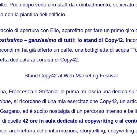
to. Poco dopo vedo uno staff da combattimento, schierato s
 con la piantina dell’edificio.
tacolo di apertura con Elio, approfitto per fare un primo giro
tostissimo – ganzissimo
di tutti: lo stand di Copy42.
Incon
condi mi ha già offerto un caffè, una bottiglietta di acqua “To
letta dedicata ai corsisti di Copy42.
na, Francesca e Stefania: la prima mi lascia una dedica su “T
zione
, si ricordano di una mia esercitazione Copy42, un artic
argano, ed è subito nostalgia di un percorso intenso e bell
 di quelle
42 ore in aula dedicate al copywriting e al con
oce, architettura delle informazioni, storytelling, copywriting