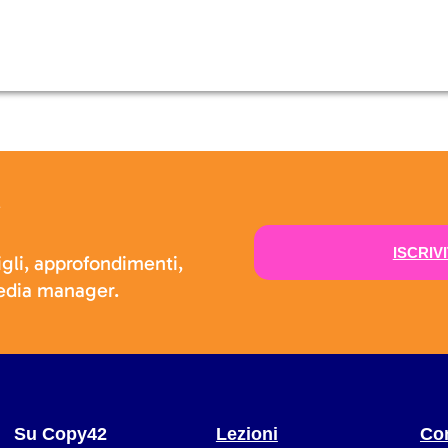
ISCRIV
gli, approfondimenti,
media manager.
Su Copy42
Lezioni
Con