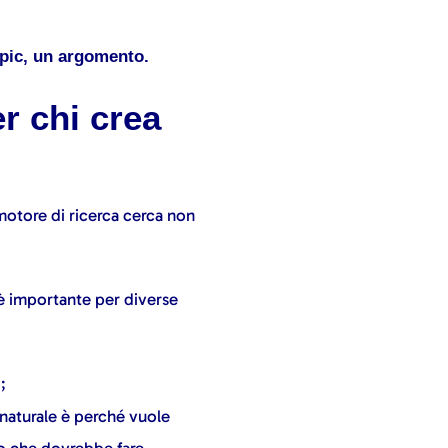
opic, un argomento.
r chi crea
otore di ricerca cerca non
 è importante per diverse
;
naturale è perché vuole
o che dovrebbe fare