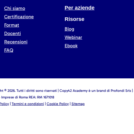
Per aziende
Chi siamo
Certificazione
Risorse
Format
Blog
Docenti
Webinar
Recensioni
Ebook
FAQ
t ® 2026. Tutti i diritti sono riservati | Copy42 Academy è un brand di Profondi Srls |
o Imprese di Roma REA: RM 1671018
Policy
|
Termini e condizioni
|
Cookie Policy
|
Sitemap