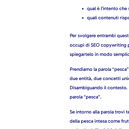
qual è l’intento che
quali contenuti ris
Per svolgere entrambi ques
occupi di SEO copywriting p
spiegartelo in modo sempli
Prendiamo la parola “pesca”: 
due entità, due concetti unic
Disambiguando il contesto. 
parola “pesca”.
Se intorno alla parola trovi 
della pesca intesa come frut