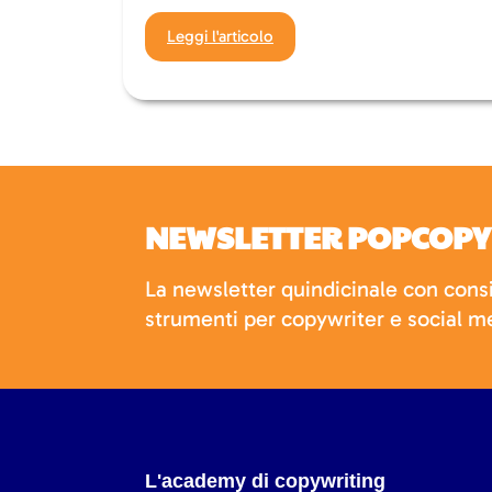
Leggi l'articolo
NEWSLETTER POPCOPY
La newsletter quindicinale con consi
strumenti per copywriter e social 
L'academy di copywriting