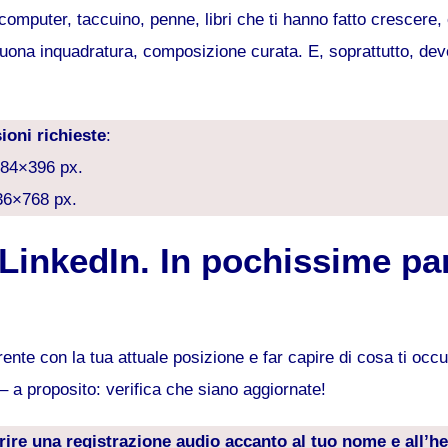
 computer, taccuino, penne, libri che ti hanno fatto crescere
 buona inquadratura, composizione curata. E, soprattutto, de
ioni richieste
:
584×396 px.
536×768 px.
LinkedIn. In pochissime pa
nte con la tua attuale posizione e far capire di cosa ti occu
 – a proposito: verifica che siano aggiornate!
rire una registrazione audio accanto al tuo nome e all’h