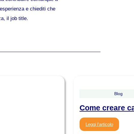
 esperienza e chiediti che
 il job title.
Blog
Come creare ca
Leggi l'articolo