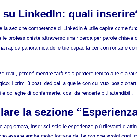
u LinkedIn: quali inserire
 la sezione competenze di LinkedIn è utile capire come funzi
 e le professioniste attraverso una ricerca per parole chiave
 rapida panoramica delle tue capacità per confrontarle con 
 reali, perché mentire farà solo perdere tempo a te e ai/alle
: i primi 3 posti dedicali a quelle con cui vuoi posizionarti e
i e colleghe di confermarle, così da renderle più attendibili.
are la sezione “Esperienz
aggiornata, inserisci solo le esperienze più rilevanti e attine
ono essere anche molto lontane dal lavoro che svolgi oggi,