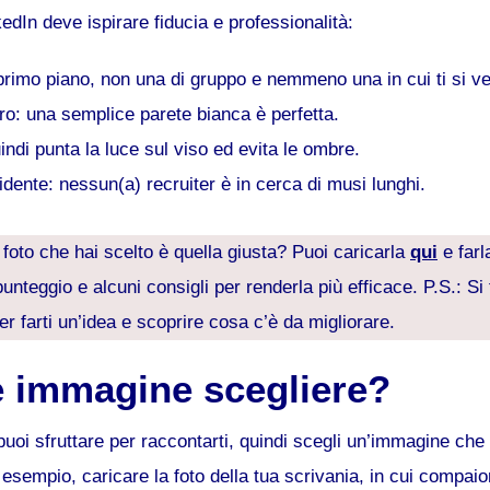
kedIn deve ispirare fiducia e professionalità:
 primo piano, non una di gruppo e nemmeno una in cui ti si v
o: una semplice parete bianca è perfetta.
indi punta la luce sul viso ed evita le ombre.
dente: nessun(a) recruiter è in cerca di musi lunghi.
foto che hai scelto è quella giusta? Puoi caricarla
qui
e far
 punteggio e alcuni consigli per renderla più efficace. P.S.: Si 
er farti un’idea e scoprire cosa c’è da migliorare.
e immagine scegliere?
uoi sfruttare per raccontarti, quindi scegli un’immagine che 
esempio, caricare la foto della tua scrivania, in cui compai