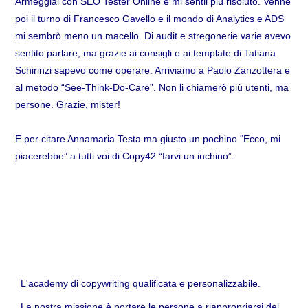
Armeggiai con SEO Tester Online e mi sentii più risoluto. Venne
poi il turno di Francesco Gavello e il mondo di Analytics e ADS
mi sembrò meno un macello. Di audit e stregonerie varie avevo
sentito parlare, ma grazie ai consigli e ai template di Tatiana
Schirinzi sapevo come operare. Arriviamo a Paolo Zanzottera e
al metodo “See-Think-Do-Care”. Non li chiamerò più utenti, ma
persone. Grazie, mister!
E per citare Annamaria Testa ma giusto un pochino “Ecco, mi
piacerebbe” a tutti voi di Copy42 “farvi un inchino”.
L'academy di copywriting qualificata e personalizzabile.
La nostra missione è portare le persone a riappropriarsi del