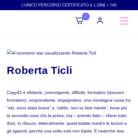
L’UNICO PERCORSO CERTIFICATO A 1.290€ + IVA
0
Roberta Ticli
Copy42 è sfidante, coinvolgente, difficile, formativo (davvero
formativo), sorprendente, impegnativo, una montagna russa tra
“ehi, sono stata brava” e “oddio, non so fare niente”, forse più
la seconda cosa che la prima, ma – prendo fiato – rifarei tutto.
Anzi, lo rifaccio, letteralmente: quest’estate rivedrò le lezioni e
gli appunti, perché una volta sola non basta. E neanche due.