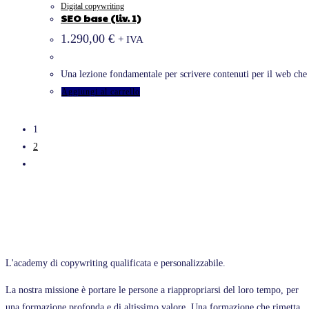
Digital copywriting
SEO base (liv. 1)
1.290,00
€
+ IVA
Una lezione fondamentale per scrivere contenuti per il web che 
Aggiungi al carrello
1
2
L'academy di copywriting qualificata e personalizzabile.
La nostra missione è portare le persone a riappropriarsi del loro tempo, per
una formazione profonda e di altissimo valore. Una formazione che rimetta