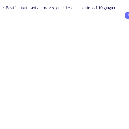
⚠️Posti limitati: iscriviti ora e segui le lezioni a partire dal 10 giugno.
0
0