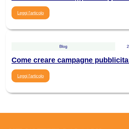
Leggi l'articolo
Blog
2
Come creare campagne pubblicitari
Leggi l'articolo