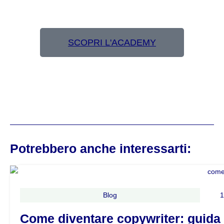
SCOPRI L'ACADEMY
Potrebbero anche interessarti:
Blog
1
Come diventare copywriter: guida