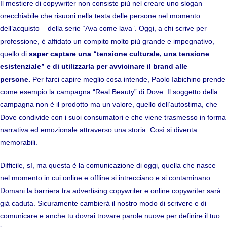
Il mestiere di copywriter non consiste più nel creare uno slogan
orecchiabile che risuoni nella testa delle persone nel momento
dell’acquisto – della serie “Ava come lava”. Oggi, a chi scrive per
professione, è affidato un compito molto più grande e impegnativo,
quello di
saper captare una “tensione culturale, una tensione
esistenziale” e di utilizzarla per avvicinare il brand alle
persone.
Per farci capire meglio cosa intende, Paolo Iabichino prende
come esempio la campagna “
Real Beauty
” di Dove. Il soggetto della
campagna non è il prodotto ma un valore, quello dell’autostima, che
Dove condivide con i suoi consumatori e che viene trasmesso in forma
narrativa ed emozionale attraverso una storia. Così si diventa
memorabili.
Difficile, sì, ma questa è la comunicazione di oggi, quella che nasce
nel momento in cui online e offline si intrecciano e si contaminano.
Domani la barriera tra advertising copywriter e online copywriter sarà
già caduta. Sicuramente cambierà il nostro modo di scrivere e di
comunicare e anche tu dovrai trovare parole nuove per definire il tuo