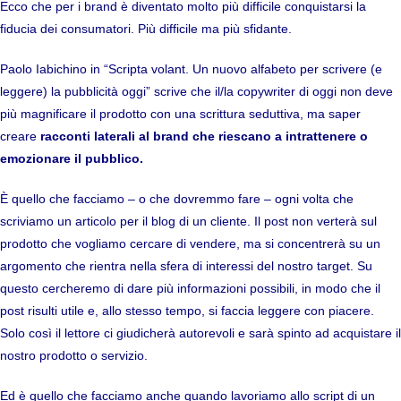
Ecco che per i brand è diventato molto più difficile conquistarsi la
fiducia dei consumatori. Più difficile ma più sfidante.
Paolo Iabichino in “
Scripta volant. Un nuovo alfabeto per scrivere (e
leggere) la pubblicità oggi
” scrive che il/la copywriter di oggi non deve
più magnificare il prodotto con una scrittura seduttiva, ma saper
creare
racconti laterali al brand che riescano a intrattenere o
emozionare il pubblico.
È quello che facciamo – o che dovremmo fare – ogni volta che
scriviamo un articolo per il blog di un cliente. Il post non verterà sul
prodotto che vogliamo cercare di vendere, ma si concentrerà su un
argomento che rientra nella sfera di interessi del nostro target. Su
questo cercheremo di dare più informazioni possibili, in modo che il
post risulti utile e, allo stesso tempo, si faccia leggere con piacere.
Solo così il lettore ci giudicherà autorevoli e sarà spinto ad acquistare il
nostro prodotto o servizio.
Ed è quello che facciamo anche quando lavoriamo allo script di un