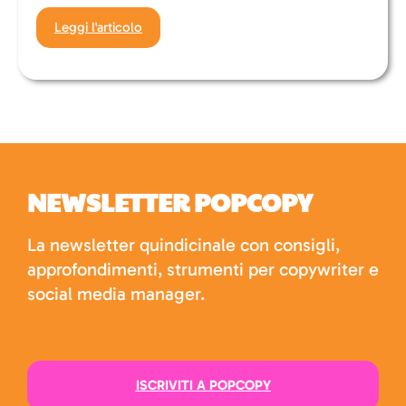
Leggi l'articolo
NEWSLETTER POPCOPY
La newsletter quindicinale con consigli,
approfondimenti, strumenti per copywriter e
social media manager.
ISCRIVITI A POPCOPY