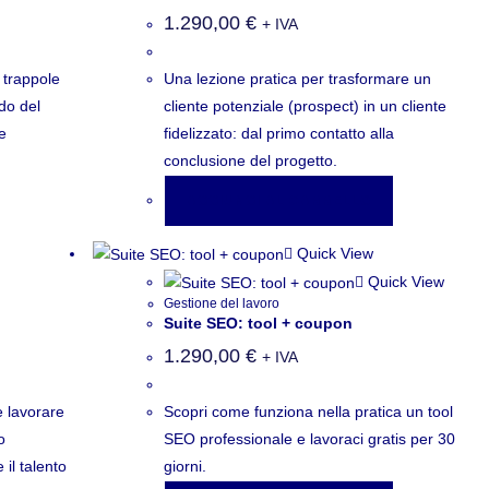
1.290,00
€
+ IVA
 trappole
Una lezione pratica per trasformare un
do del
cliente potenziale (prospect) in un cliente
e
fidelizzato: dal primo contatto alla
conclusione del progetto.
AGGIUNGI AL CARRELLO
Quick View
Quick View
Gestione del lavoro
Suite SEO: tool + coupon
1.290,00
€
+ IVA
e lavorare
Scopri come funziona nella pratica un tool
o
SEO professionale e lavoraci gratis per 30
il talento
giorni.