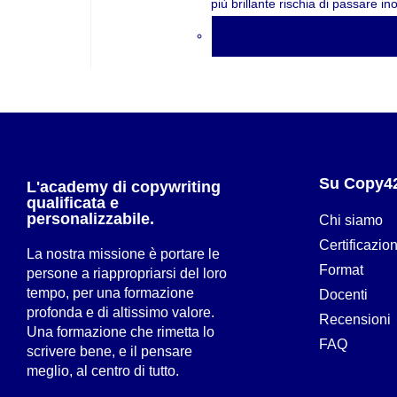
più brillante rischia di passare in
AGGIUNGI AL CARRELLO
Su Copy4
L'academy di copywriting
qualificata e
personalizzabile.
Chi siamo
Certificazio
La nostra missione è portare le
Format
persone a riappropriarsi del loro
tempo, per una formazione
Docenti
profonda e di altissimo valore.
Recensioni
Una formazione che rimetta lo
FAQ
scrivere bene, e il pensare
meglio, al centro di tutto.