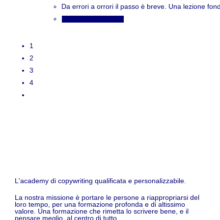
Da errori a orrori il passo è breve. Una lezione fon
Aggiungi al carrello
1
2
3
4
L'academy di copywriting qualificata e personalizzabile.
La nostra missione è portare le persone a riappropriarsi del
loro tempo, per una formazione profonda e di altissimo
valore. Una formazione che rimetta lo scrivere bene, e il
pensare meglio, al centro di tutto.