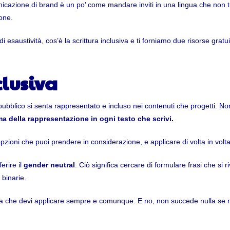
nicazione di brand è un po’ come mandare inviti in una lingua che non t
one.
i esaustività, cos’è la scrittura inclusiva e ti forniamo due risorse grat
clusiva
pubblico si senta rappresentato e incluso nei contenuti che progetti. N
ema della rappresentazione in ogni testo che scrivi.
opzioni che puoi prendere in considerazione, e applicare di volta in volta
erire il
gender neutral
. Ciò significa cercare di formulare frasi che si r
binarie.
 che devi applicare sempre e comunque. E no, non succede nulla se non