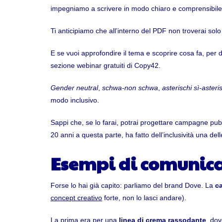
impegniamo a scrivere in modo chiaro e comprensibile
Ti anticipiamo che all’interno del PDF non troverai so
E se vuoi approfondire il tema e scoprire cosa fa, per 
sezione webinar gratuiti di Copy42.
Gender neutral
,
schwa-non schwa
,
asterischi sì-asteri
modo inclusivo.
Sappi che, se lo farai, potrai progettare campagne pubb
20 anni a questa parte, ha fatto dell’inclusività una delle 
Esempi di comunica
Forse lo hai già capito: parliamo del brand Dove. La
ca
concept creativo
forte, non lo lasci andare).
La prima era per una
linea di crema rassodante
, dov