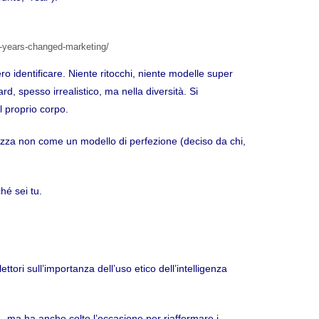
0-years-changed-marketing/
ro identificare. Niente ritocchi, niente modelle super
d, spesso irrealistico, ma nella diversità. Si
l proprio corpo.
zza non come un modello di perfezione (deciso da chi,
hé sei tu.
tori sull’importanza dell’uso etico dell’intelligenza
A., ma ha anche colto l’occasione per riaffermare i