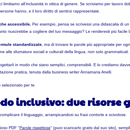
i limitiamo all’inclusività in ottica di genere. Se scriviamo per lavoro 
ersone hanno, e il loro diritto di sentirsi rappresentate.
che accessibile.
Per esempio, pensa se scrivessi una didascalia di un
anto riuscirebbe a cogliere del tuo messaggio? Le renderesti più facile
formule standardizzate
, ma di trovare le parole più appropriate per og
ne alle sfumature sociali e culturali della lingua, non solo grammaticali.
 Progettarli in modo che siano semplici, comprensibili. E lo crediamo da
tazione pratica, tenuta dalla business writer Annamaria Anelli.
 selezionato per te.
do inclusivo: due risorse 
omplicare il linguaggio, arrampicandosi su frasi contorte e scivolose.
zioso PDF “
Parole rispettose
“ (puoi scaricarlo gratis dal suo sito), semp