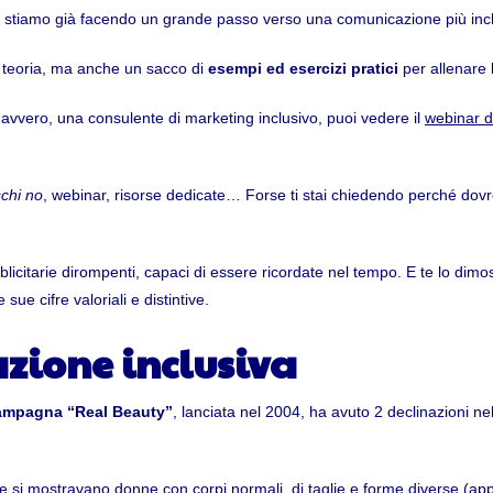
 stiamo già facendo un grande passo verso una comunicazione più inc
lo teoria, ma anche un sacco di
esempi ed esercizi pratici
per allenare 
davvero, una consulente di marketing inclusivo, puoi vedere il
webinar d
schi no
, webinar, risorse dedicate… Forse ti stai chiedendo perché dovr
licitarie dirompenti, capaci di essere ricordate nel tempo. E te lo dimo
sue cifre valoriali e distintive.
zione inclusiva
mpagna “Real Beauty”
, lanciata nel 2004, ha avuto 2 declinazioni n
e si mostravano donne con corpi normali, di taglie e forme diverse (appu