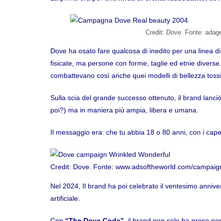
Credit: Dove. Fonte: adag
Dove ha osato fare qualcosa di inedito per una linea di 
fisicate, ma persone con forme, taglie ed etnie diverse.
combattevano così anche quei modelli di bellezza tossic
Sulla scia del grande successo ottenuto, il brand lanc
poi?) ma in maniera più ampia, libera e umana.
Il messaggio era: che tu abbia 18 o 80 anni, con i capel
Credit: Dove. Fonte: www.adsoftheworld.com/campaign
Nel 2024, Il brand ha poi celebrato il ventesimo anniver
artificiale.
Con
“
The Dove Code
”,
il brand non solo ha preso posi