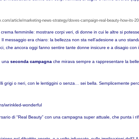
e.com/article/marketing-news-strategy/doves-campaign-real-beauty-how-its-2
crema femminile: mostrare corpi veri, di donne in cui le altre si potesse
 Il messaggio era chiaro: la bellezza non sta nell’adesione a uno standar
i, che ancora oggi fanno sentire tante donne insicure e a disagio con i
iò una
seconda campagna
che mirava sempre a rappresentare la belle
li grigi o neri, con le lentiggini o senza… sei bella. Semplicemente perc
s/wrinkled-wonderful
sario di “Real Beauty” con una campagna super attuale, che punta i riflet
zione nel dibattito aperto, e a volte infuocato, sulle implicazioni dell’I.